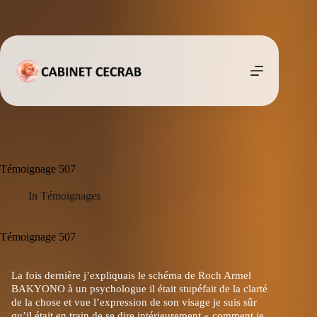
Passer
au
contenu
Témoignage 507
In
Témoignages
Témoignage 507
La fois dernière j’expliquais le schéma de Roch Armel
BAKYONO à un psychologue il était stupéfait de la clarté
de la chose et vue l’expression de son visage je suis sûr
qu’il était en train de se dire intérieurement « comment je