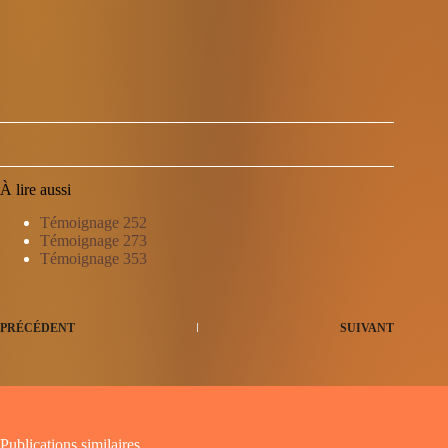
À lire aussi
Témoignage 252
Témoignage 273
Témoignage 353
PRÉCÉDENT
SUIVANT
Publications similaires