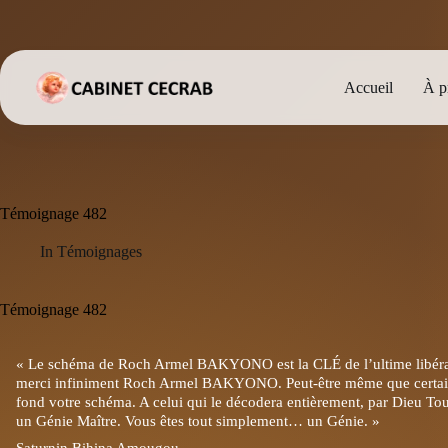
Passer
au
contenu
Accueil
À p
Témoignage 482
In
Témoignages
Témoignage 482
« Le schéma de Roch Armel BAKYONO est la CLÉ de l’ultime libérati
merci infiniment Roch Armel BAKYONO. Peut-être même que certains 
fond votre schéma. A celui qui le décodera entièrement, par Dieu Tou
un Génie Maître. Vous êtes tout simplement… un Génie. »
Saturnin Bihina Amougou