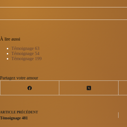
T
o
À lire aussi
u
t
Témoignage 63
e
Témoignage 54
s
Témoignage 199
l
e
s
Partagez votre amour
r
é
a
c
t
i
o
ARTICLE
PRÉCÉDENT
Témoignage 481