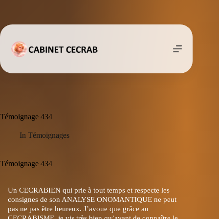
Passer
au
contenu
Témoignage 434
In
Témoignages
Témoignage 434
Un CECRABIEN qui prie à tout temps et respecte les
consignes de son ANALYSE ONOMANTIQUE ne peut
pas ne pas être heureux. J’avoue que grâce au
CECRABISME, je vis très bien qu’avant de connaître le