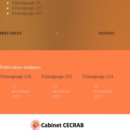
Témoignage 16
Témoignage 237
Témoignage 477
PRÉCÉDENT
SUIVANT
Publications similaires
Témoignage 526
Témoignage 525
Témoignage 524
15
15
26
décembre
décembre
novembre
2025
2025
2025