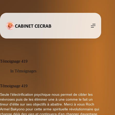
Passer
au
contenu
Témoignage 419
In
Témoignages
Témoignage 419
Seule l’électrification psychique nous permet de cibler les
névroses puis de les éliminer une à une comme le fait un
tireur d’élite sur ses objectifs à abattre. Merci à vous Roch
Armel Bakyono pour cette arme spirituelle révolutionnaire qui
change déjà des vies et continuera d’en changer davantage.