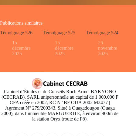
Publications similaires
Témoignage 526
Témoignage 525
Témoignage 524
15
15
26
décembre
décembre
novembre
2025
2025
2025
Cabinet d’Études et de Conseils Roch Armel BAKYONO
(CECRAB). SARL unipersonnelle au capital de 1.000.000 F
CFA créée en 2002, RC N° BF OUA 2002 M2477 |
Agrément N° 279/200343. Situé à Ouagadougou (Ouaga
2000), dans l’immeuble MARGUERITE, à environ 900m de
la station Oryx (route de Pô).