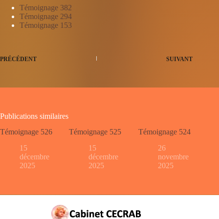
Témoignage 382
Témoignage 294
Témoignage 153
PRÉCÉDENT
SUIVANT
Publications similaires
Témoignage 526
Témoignage 525
Témoignage 524
15
15
26
décembre
décembre
novembre
2025
2025
2025