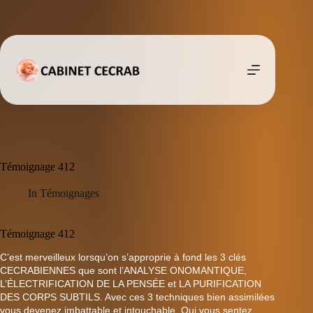
Passer
au
contenu
Témoignage 412
In
Témoignages
Témoignage 412
C’est merveilleux lorsqu’on s’approprie à fond les 3 clés
CECRABIENNES que sont l’ANALYSE ONOMANTIQUE,
L’ÉLECTRIFICATION DE LA PENSÉE et LA PURIFICATION
DES CORPS SUBTILS. Avec ces 3 techniques bien assimilées
vous devenez imbattable et intouchable. Oui vous sentez