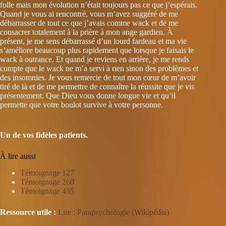
folle mais mon évolution n’était toujours pas ce que j’espérais.
Quand je vous ai rencontré, vous m’avez suggéré de me
débarrasser de tout ce que j’avais comme wack et de me
consacrer totalement à la prière à mon ange gardien. À
présent, je me sens débarrassé d’un lourd fardeau et ma vie
s’améliore beaucoup plus rapidement que lorsque je faisais le
wack à outrance. Et quand je reviens en arrière, je me rends
compte que le wack ne m’a servi à rien sinon des problèmes et
des insomnies. Je vous remercie de tout mon cœur de m’avoir
tiré de là et de me permettre de connaître la réussite que je vis
présentement. Que Dieu vous donne longue vie et qu’il
permette que votre boulot survive à votre personne.
Un de vos fidèles patients.
À lire aussi
Témoignage 127
Témoignage 260
Témoignage 435
Ressource utile :
Lire : Parapsychologie (Wikipédia)