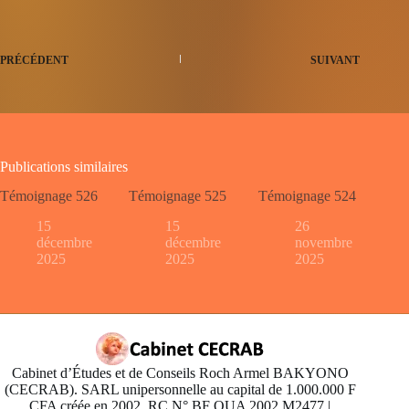
PRÉCÉDENT
SUIVANT
Publications similaires
Témoignage 526
Témoignage 525
Témoignage 524
15
15
26
décembre
décembre
novembre
2025
2025
2025
Cabinet d’Études et de Conseils Roch Armel BAKYONO
(CECRAB). SARL unipersonnelle au capital de 1.000.000 F
CFA créée en 2002, RC N° BF OUA 2002 M2477 |