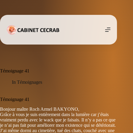
Passer
au
contenu
Témoignage 41
In
Témoignages
Témoignage 41
Bonjour maître Roch Armel BAKYONO,
Grâce à vous je suis entièrement dans la lumière car j’étais
vraiment perdu avec le wack que je faisais. Il n’y a pas ce que
je n’ai pas fait pour améliorer mon existence qui se détériorait.
J’ai même dormi au cimetière, tué des chats, couché avec une