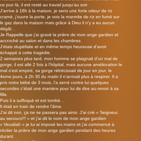
ce jour-là, il est resté au travail jusqu’au soir.
J’arrive à 18h à la maison, je sens une forte odeur de riz
cramé, j’ouvre la porte, je vois la marmite de riz en fumé sur
le gaz dans la maison mais grâce à Dieu il n’y a eu aucun
dégât…
Je Rappelle que j’ai gravé la prière de mon ange gardien et
accroché au salon et dans les chambres.
J’étais stupéfaite et en même temps heureuse d’avoir
échappé à cette tragédie.
2 semaines plus tard, mon homme se plaignait d’un mal de
gorge, il est allé 2 fois à l’hôpital, mais aucune amélioration le
mal s’est empiré, sa gorge rétrécissait de jour en jour, le
4eme jours, à 2h 30 du matin il n’arrivait plus à respirer. Il a
pris notre bébé de 3 mois, l’a serré contre lui quelques
secondes c’était une manière pour lui de dire au-revoir à sa
fille.
Puis il a suffoqué et est tombé…
Il était en train de rendre l’âme.
J’ai dit non, ça ne se passera pas ainsi. J’ai crié « Seigneur,
au secours!!! » et j’ai dit le nom de mon ange gardien
« Veualiah » je lui ai imposé les mains et j’ai commencé à
réciter la prière de mon ange gardien pendant des heures
durant.