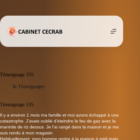
Passer
au
contenu
Témoignage 335
In
Témoignages
Témoignage 335
Il y a environ 1 mois ma famille et moi avons échappé à une
catastrophe. J’avais oublié d’éteindre le feu de gaz avec la
marmite de riz dessus. Je l’ai rangé dans la maison et je me
suis rendu à mon magasin.
Habituellement, mon homme rentre à la maison à midi mais