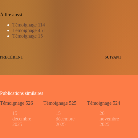
À lire aussi
Témoignage 114
Témoignage 451
Témoignage 15
PRÉCÉDENT
SUIVANT
Publications similaires
Témoignage 526
Témoignage 525
Témoignage 524
15
15
26
décembre
décembre
novembre
2025
2025
2025