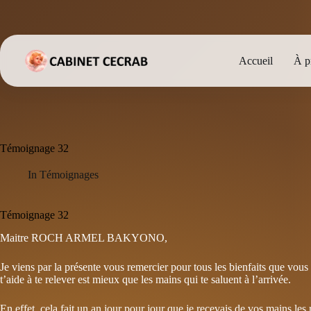
Passer
au
contenu
Accueil
À p
Témoignage 32
In
Témoignages
Témoignage 32
Maitre ROCH ARMEL BAKYONO,
Je viens par la présente vous remercier pour tous les bienfaits que vous
t’aide à te relever est mieux que les mains qui te saluent à l’arrivée.
En effet, cela fait un an jour pour jour que je recevais de vos mains le