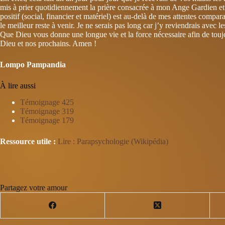
mis à prier quotidiennement la prière consacrée à mon Ange Gardien et au
positif (social, financier et matériel) est au-delà de mes attentes comp
le meilleur reste à venir. Je ne serais pas long car j’y reviendrais avec 
Que Dieu vous donne une longue vie et la force nécessaire afin de touj
Dieu et nos prochains. Amen !
Lompo Pampandia
À lire aussi
Témoignage 425
Témoignage 319
Témoignage 179
Ressource utile :
Lire : Parapsychologie (Wikipédia)
Partagez votre amour