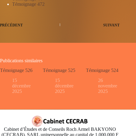
Témoignage 472
PRÉCÉDENT
SUIVANT
Publications similaires
Témoignage 526
Témoignage 525
Témoignage 524
15
15
26
décembre
décembre
novembre
2025
2025
2025
Cabinet d’Études et de Conseils Roch Armel BAKYONO
(CECRAB). SARL unipersonnelle au capital de 1.000.000 F