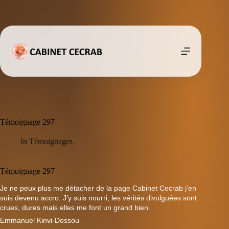
Passer
au
contenu
Témoignage 297
In
Témoignages
Témoignage 297
Je ne peux plus me détacher de la page Cabinet Cecrab j’en
suis devenu accro. J’y suis nourri, les vérités divulguées sont
crues, dures mais elles me font un grand bien.
Emmanuel Kinvi-Dossou