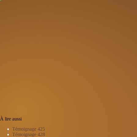
À lire aussi
Témoignage 425
Témoignage 428