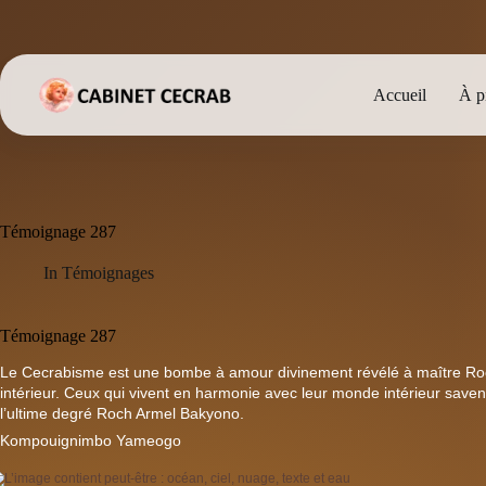
Passer
au
contenu
Accueil
À p
Témoignage 287
In
Témoignages
Témoignage 287
Le Cecrabisme est une bombe à amour divinement révélé à maître Ro
intérieur. Ceux qui vivent en harmonie avec leur monde intérieur saven
l’ultime degré Roch Armel Bakyono.
Kompouignimbo Yameogo