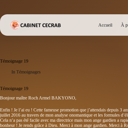
Passer
au
contenu
Accueil
À p
Témoignage 19
In
Témoignages
Témoignage 19
Bonjour maître Roch Armel BAKYONO,
Enfin ! Je l’ai eu ! Cette fameuse promotion que j’attendais depuis 3 a
juillet 2016 au travers de mon analyse onomantique et les formules d’él
Cela n’a pas été facile avec ma directrice mais mon ange gardien a ra
bonheur ! Je rends grâce à Dieu. Merci à mon ange gardien. Merci à Ro