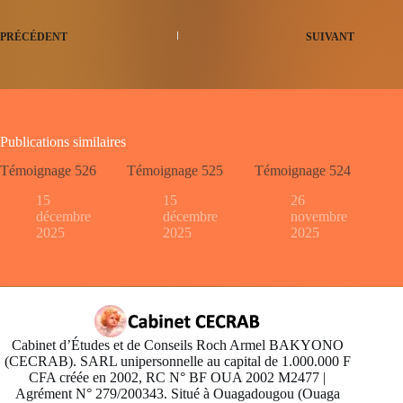
PRÉCÉDENT
SUIVANT
Publications similaires
Témoignage 526
Témoignage 525
Témoignage 524
15
15
26
décembre
décembre
novembre
2025
2025
2025
Cabinet d’Études et de Conseils Roch Armel BAKYONO
(CECRAB). SARL unipersonnelle au capital de 1.000.000 F
CFA créée en 2002, RC N° BF OUA 2002 M2477 |
Agrément N° 279/200343. Situé à Ouagadougou (Ouaga