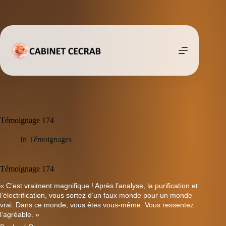
Passer
au
contenu
Témoignage 174
In
Témoignages
Témoignage 174
« C’est vraiment magnifique ! Après l’analyse, la purification et
l’électrification, vous sortez d’un faux monde pour un monde
vrai. Dans ce monde, vous êtes vous-même. Vous ressentez
l’agréable. »