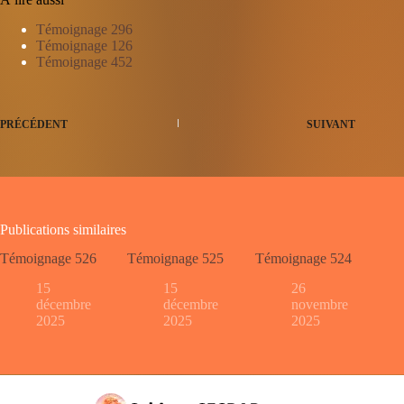
Témoignage 296
Témoignage 126
Témoignage 452
PRÉCÉDENT
SUIVANT
Publications similaires
Témoignage 526
Témoignage 525
Témoignage 524
15
15
26
décembre
décembre
novembre
2025
2025
2025