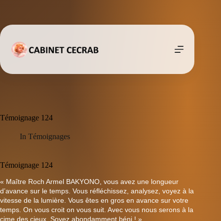
Passer
au
contenu
Témoignage 124
In
Témoignages
Témoignage 124
« Maître Roch Armel BAKYONO, vous avez une longueur
d’avance sur le temps. Vous réfléchissez, analysez, voyez à la
vitesse de la lumière. Vous êtes en gros en avance sur votre
temps. On vous croit on vous suit. Avec vous nous serons à la
cime des cieux. Soyez abondamment béni ! »