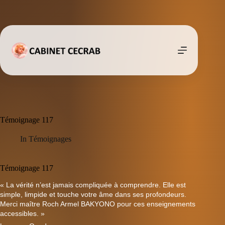
Passer
au
contenu
Témoignage 117
In
Témoignages
Témoignage 117
« La vérité n’est jamais compliquée à comprendre. Elle est
simple, limpide et touche votre âme dans ses profondeurs.
Merci maître Roch Armel BAKYONO pour ces enseignements
accessibles. »