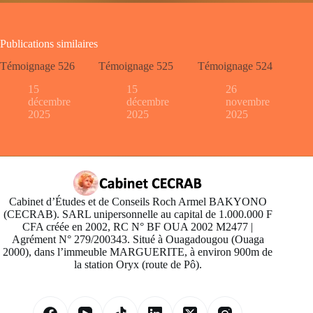
Publications similaires
Témoignage 526
Témoignage 525
Témoignage 524
15
15
26
décembre
décembre
novembre
2025
2025
2025
Cabinet d’Études et de Conseils Roch Armel BAKYONO
(CECRAB). SARL unipersonnelle au capital de 1.000.000 F
CFA créée en 2002, RC N° BF OUA 2002 M2477 |
Agrément N° 279/200343. Situé à Ouagadougou (Ouaga
2000), dans l’immeuble MARGUERITE, à environ 900m de
la station Oryx (route de Pô).