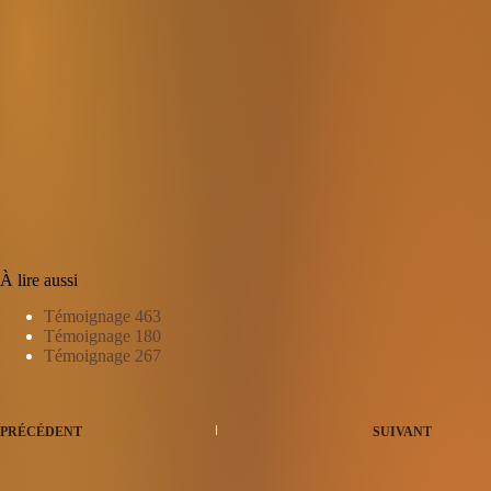
À lire aussi
Témoignage 463
Témoignage 180
Témoignage 267
PRÉCÉDENT
SUIVANT