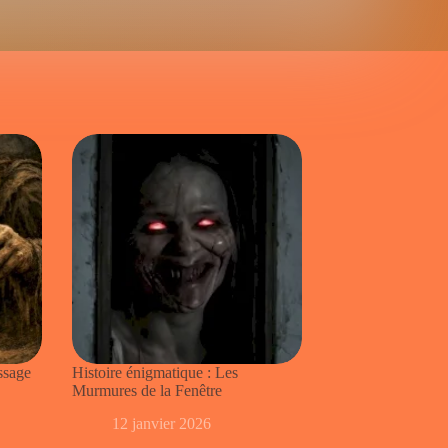
ssage
Histoire énigmatique : Les
Murmures de la Fenêtre
12 janvier 2026