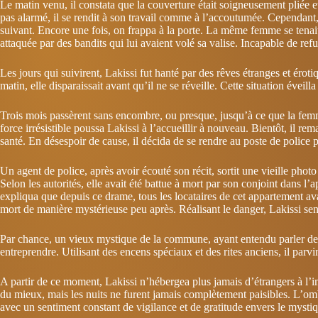
Le matin venu, il constata que la couverture était soigneusement pliée e
pas alarmé, il se rendit à son travail comme à l’accoutumée. Cependant,
suivant. Encore une fois, on frappa à la porte. La même femme se tenait l
attaquée par des bandits qui lui avaient volé sa valise. Incapable de refuse
Les jours qui suivirent, Lakissi fut hanté par des rêves étranges et ér
matin, elle disparaissait avant qu’il ne se réveille. Cette situation éveill
Trois mois passèrent sans encombre, ou presque, jusqu’à ce que la femme
force irrésistible poussa Lakissi à l’accueillir à nouveau. Bientôt, il re
santé. En désespoir de cause, il décida de se rendre au poste de police 
Un agent de police, après avoir écouté son récit, sortit une vieille photo
Selon les autorités, elle avait été battue à mort par son conjoint dans l
expliqua que depuis ce drame, tous les locataires de cet appartement avai
mort de manière mystérieuse peu après. Réalisant le danger, Lakissi sent
Par chance, un vieux mystique de la commune, ayant entendu parler de 
entreprendre. Utilisant des encens spéciaux et des rites anciens, il parv
A partir de ce moment, Lakissi n’hébergea plus jamais d’étrangers à l’im
du mieux, mais les nuits ne furent jamais complètement paisibles. L’om
avec un sentiment constant de vigilance et de gratitude envers le mystiq