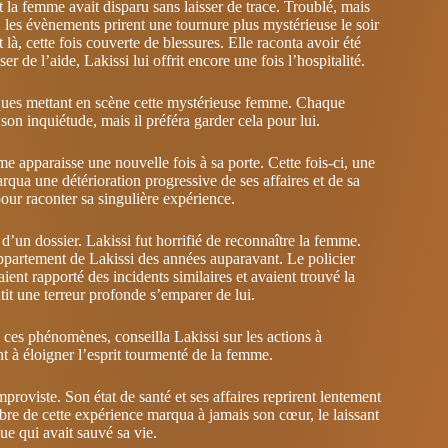
t la femme avait disparu sans laisser de trace. Troublé, mais
 les évènements prirent une tournure plus mystérieuse le soir
à, cette fois couverte de blessures. Elle raconta avoir été
r de l’aide, Lakissi lui offrit encore une fois l’hospitalité.
otiques mettant en scène cette mystérieuse femme. Chaque
a son inquiétude, mais il préféra garder cela pour lui.
 apparaisse une nouvelle fois à sa porte. Cette fois-ci, une
marqua une détérioration progressive de ses affaires et de sa
pour raconter sa singulière expérience.
 d’un dossier. Lakissi fut horrifié de reconnaître la femme.
’appartement de Lakissi des années auparavant. Le policier
ent rapporté des incidents similaires et avaient trouvé la
it une terreur profonde s’emparer de lui.
ces phénomènes, conseilla Lakissi sur les actions à
int à éloigner l’esprit tourmenté de la femme.
proviste. Son état de santé et ses affaires reprirent lentement
bre de cette expérience marqua à jamais son cœur, le laissant
ue qui avait sauvé sa vie.