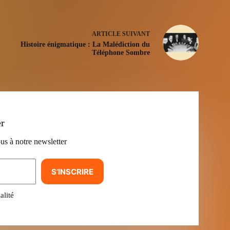
ARTICLE
SUIVANT
Histoire énigmatique : La Malédiction du
Téléphone Sombre
er
us à notre newsletter
S’INSCRIRE
alité