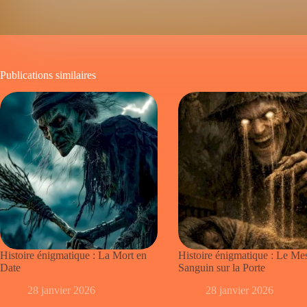
Publications similaires
Histoire énigmatique : La Mort en
Histoire énigmatique : Le Me
Date
Sanguin sur la Porte
28 janvier 2026
28 janvier 2026