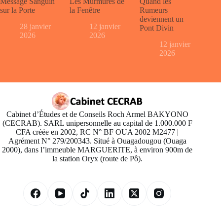
Message Sanguin
Les Murmures de
Quand les
sur la Porte
la Fenêtre
Rumeurs
deviennent un
28 janvier
12 janvier
Pont Divin
2026
2026
12 janvier
2026
Cabinet d’Études et de Conseils Roch Armel BAKYONO
(CECRAB). SARL unipersonnelle au capital de 1.000.000 F
CFA créée en 2002, RC N° BF OUA 2002 M2477 |
Agrément N° 279/200343. Situé à Ouagadougou (Ouaga
2000), dans l’immeuble MARGUERITE, à environ 900m de
la station Oryx (route de Pô).