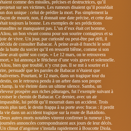
étaient comme des missiles, précises et destructrices, qu’il
projetait sur ses victimes. Les rumeurs disaient qu’il possédait
un don unique : celui de prédire la mort. Pas simplement la
façon de mourir, non, il donnait une date précise, et cette date
était toujours la bonne. Les exemples de ses prédictions
maudites ne manquaient pas. L’un d’eux était cet homme,
Aliou, un bon vivant connu pour son sourire contagieux et sa
joie de vivre. Un jour, par curiosité ou peut-être par défi, il
décida de consulter Babacar. À peine avait-il franchi le seuil
de la hutte du sorcier qu’il en ressortit blême, comme si son
âme avait quitté son corps. « Le 12 mars, on te retrouvera
mort, » lui annonça le féticheur d’une voix grave et solennelle.
Aliou, bien que troublé, n’y crut pas. Il se mit à sourire et à
rire, persuadé que les paroles de Babacar n’étaient que
balivernes. Pourtant, le 12 mars, dans un tragique tour du
destin, on le retrouva pendu à un arbre dans son propre
champ, la vie éteinte dans un ultime silence. Samba, un
éleveur prospère aux riches pâturages, fut l’exemple suivant à
croiser le chemin de Babacar. Ce dernier, avec un air
impassible, lui prédit qu’il mourrait dans un accident. Trois
mois plus tard, le destin frappa à sa porte avec fracas : il perdit
la vie dans un accident tragique sur la route de Bakidioto.
Deux autres morts notables vinrent confirmer la rumeur ; les
journées annoncées correspondraient aux jours de leur décès.
Un climat d’angoisse s’installa rapidement à Boucotte Diola.