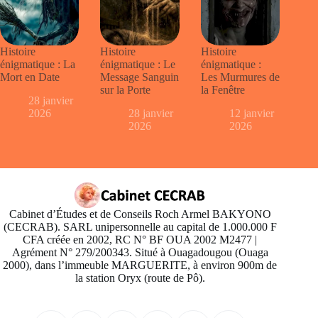
Histoire
Histoire
Histoire
énigmatique : La
énigmatique : Le
énigmatique :
Mort en Date
Message Sanguin
Les Murmures de
sur la Porte
la Fenêtre
28 janvier
2026
28 janvier
12 janvier
2026
2026
Cabinet d’Études et de Conseils Roch Armel BAKYONO
(CECRAB). SARL unipersonnelle au capital de 1.000.000 F
CFA créée en 2002, RC N° BF OUA 2002 M2477 |
Agrément N° 279/200343. Situé à Ouagadougou (Ouaga
2000), dans l’immeuble MARGUERITE, à environ 900m de
la station Oryx (route de Pô).