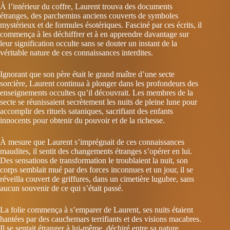
À l’intérieur du coffre, Laurent trouva des documents
étranges, des parchemins anciens couverts de symboles
mystérieux et de formules ésotériques. Fasciné par ces écrits, il
commença à les déchiffrer et à en apprendre davantage sur
leur signification occulte sans se douter un instant de la
véritable nature de ces connaissances interdites.
Ignorant que son père était le grand maître d’une secte
sorcière, Laurent continua à plonger dans les profondeurs des
enseignements occultes qu’il découvrait. Les membres de la
secte se réunissaient secrètement les nuits de pleine lune pour
accomplir des rituels sataniques, sacrifiant des enfants
innocents pour obtenir du pouvoir et de la richesse.
À mesure que Laurent s’imprégnait de ces connaissances
maudites, il sentit des changements étranges s’opérer en lui.
Des sensations de transformation le troublaient la nuit, son
corps semblait mué par des forces inconnues et un jour, il se
réveilla couvert de griffures, dans un cimetière lugubre, sans
aucun souvenir de ce qui s’était passé.
La folie commença à s’emparer de Laurent, ses nuits étaient
hantées par des cauchemars terrifiants et des visions macabres.
Il se sentait étranger à lui-même, déchiré entre sa nature