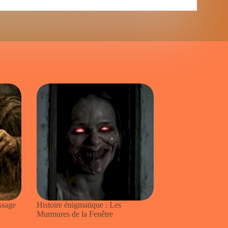
ssage
Histoire énigmatique : Les
Murmures de la Fenêtre