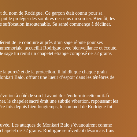
nt du nom de Rodrigue. Ce garçon était connu pour sa
 put le protéger des sombres desseins du sorcier. Bientôt, les
e suffocation insoutenable. Sa santé commença à décliner,
idèrent de le conduire auprès d’un sage réputé pour ses
mmémoriale, accueillit Rodrigue avec bienveillance et écoute.
le sage lui remit un chapelet étrange composé de 72 grains
la pureté et de la protection. Il lui dit que chaque grain
Monkari Balo, offrant une lueur d’espoir dans les ténèbres de
évotion à côté de son lit avant de s’endormir cette nuit-là.
, le chapelet sacré émit une subtile vibration, repoussant les
ère fois depuis bien longtemps, le sommeil de Rodrigue fut
trouvée. Les attaques de Monkari Balo s’évanouirent comme
 chapelet de 72 grains. Rodrigue se réveillait désormais frais