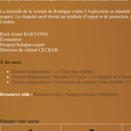
La nouvelle de la victoire de Rodrigue contre l’Asphyxieur se répandit 
respect. Le chapelet sacré devint un symbole d’espoir et de protection,
l’ombre.
Roch Armel BAKYONO
Économiste
Parapsychologue-expert
Directeur du cabinet CECRAB
À lire aussi
Histoire énigmatique : La Chute des Oubliés
Histoire énigmatique : Mystère de Luebo : La Mangue de l’Invis
Histoire énigmatique : Les Ombres du quartier Zone du Bois : L
Ressource utile :
Ressource utile : Parapsychologie (Wikipédia)
Partagez votre amour