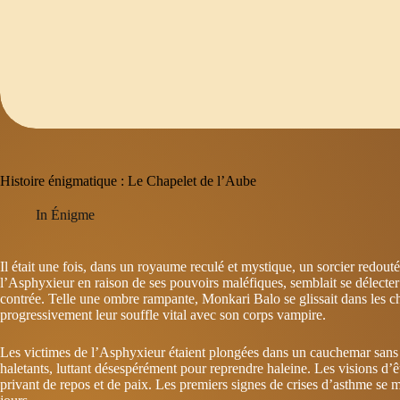
Histoire énigmatique : Le Chapelet de l’Aube
In
Énigme
Il était une fois, dans un royaume reculé et mystique, un sorcier redo
l’Asphyxieur en raison de ses pouvoirs maléfiques, semblait se délecter d
contrée. Telle une ombre rampante, Monkari Balo se glissait dans les c
progressivement leur souffle vital avec son corps vampire.
Les victimes de l’Asphyxieur étaient plongées dans un cauchemar sans fi
haletants, luttant désespérément pour reprendre haleine. Les visions d’êt
privant de repos et de paix. Les premiers signes de crises d’asthme se mani