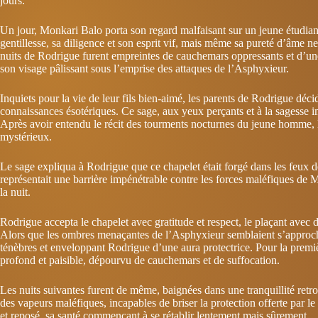
jours.
Un jour, Monkari Balo porta son regard malfaisant sur un jeune étudia
gentillesse, sa diligence et son esprit vif, mais même sa pureté d’âme ne
nuits de Rodrigue furent empreintes de cauchemars oppressants et d’un
son visage pâlissant sous l’emprise des attaques de l’Asphyxieur.
Inquiets pour la vie de leur fils bien-aimé, les parents de Rodrigue déc
connaissances ésotériques. Ce sage, aux yeux perçants et à la sagesse i
Après avoir entendu le récit des tourments nocturnes du jeune homme, 
mystérieux.
Le sage expliqua à Rodrigue que ce chapelet était forgé dans les feux de 
représentait une barrière impénétrable contre les forces maléfiques de 
la nuit.
Rodrigue accepta le chapelet avec gratitude et respect, le plaçant avec d
Alors que les ombres menaçantes de l’Asphyxieur semblaient s’approcher
ténèbres et enveloppant Rodrigue d’une aura protectrice. Pour la premi
profond et paisible, dépourvu de cauchemars et de suffocation.
Les nuits suivantes furent de même, baignées dans une tranquillité re
des vapeurs maléfiques, incapables de briser la protection offerte par le
et reposé, sa santé commençant à se rétablir lentement mais sûrement.