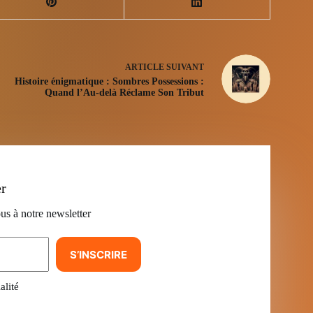
ARTICLE
SUIVANT
Histoire énigmatique : Sombres Possessions :
Quand l’Au-delà Réclame Son Tribut
er
us à notre newsletter
S’INSCRIRE
alité