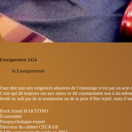
Enseignement 2424
In
Enseignements
Oser dire non aux exigences abusives de l’entourage n’est pas un acte 
Celui qui dit toujours oui aux autres se dit constamment non à lui-mêm
bonté ne naît pas de la soumission ou de la peur d’être rejeté, mais d’une
Roch Armel BAKYONO
Économiste
Parapsychologue-expert
Directeur du cabinet CECRAB