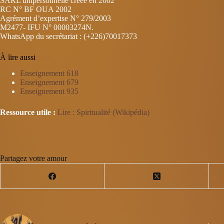
SARL unipersonnelle créée en 2002
RC N° BF OUA 2002
Agrément d’expertise N° 279/2003
M2477- IFU N° 00003274N.
WhatsApp du secrétariat : (+226)70017373
À lire aussi
Enseignement 618
Enseignement 679
Enseignement 935
Ressource utile :
Lire : Spiritualité (Wikipédia)
Partagez votre amour