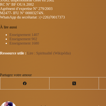
SARL unipersonnelle créée en 2002
RC N° BF OUA 2002
Agrément d’expertise N° 279/2003
M2477- IFU N° 00003274N.
WhatsApp du secrétariat : (+226)70017373
À lire aussi
Enseignement 1407
Enseignement 902
Enseignement 1680
Ressource utile :
Lire : Spiritualité (Wikipédia)
Partagez votre amour