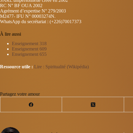
SARL unipersonnelle créée en 2002
RC N° BF OUA 2002
Agrément d’expertise N° 279/2003
M2477- IFU N° 00003274N.
WhatsApp du secrétariat : (+226)70017373
À lire aussi
Enseignement 318
Enseignement 609
Enseignement 655
Ressource utile :
Lire : Spiritualité (Wikipédia)
Partagez votre amour