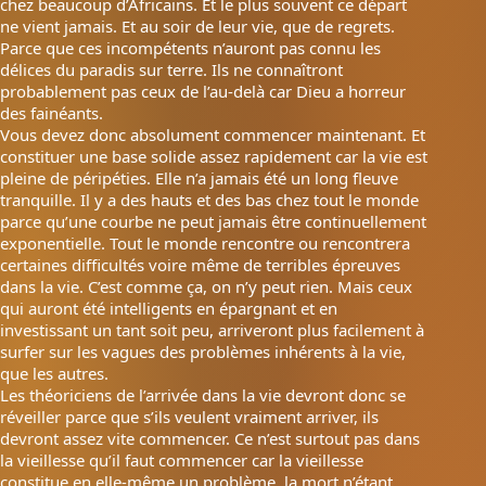
chez beaucoup d’Africains. Et le plus souvent ce départ
ne vient jamais. Et au soir de
leur vie, que de regrets.
Parce que ces incompétents n’auront pas connu les
délices du paradis sur terre. Ils ne connaîtront
probablement pas ceux de l’au-delà car Dieu a horreur
des fainéants.
Vous devez donc absolument commencer maintenant. Et
constituer une base solide assez rapidement car la vie est
pleine de péripéties. Elle n’a jamais été un long fleuve
tranquille. Il y a des hauts et des bas chez tout le monde
parce qu’une courbe ne peut jamais être continuellement
exponentielle. Tout le monde rencontre ou rencontrera
certaines difficultés voire même de terribles épreuves
dans la vie. C’est comme ça, on n’y peut rien. Mais ceux
qui auront été intelligents en épargnant et en
investissant un tant soit peu, arriveront plus facilement à
surfer sur les vagues des problèmes inhérents à la vie,
que les autres.
Les théoriciens de l’arrivée dans la vie devront donc se
réveiller parce que s’ils veulent vraiment arriver, ils
devront assez vite commencer. Ce n’est surtout pas dans
la vieillesse qu’il faut commencer car la vieillesse
constitue en elle-même un problème, la mort n’étant