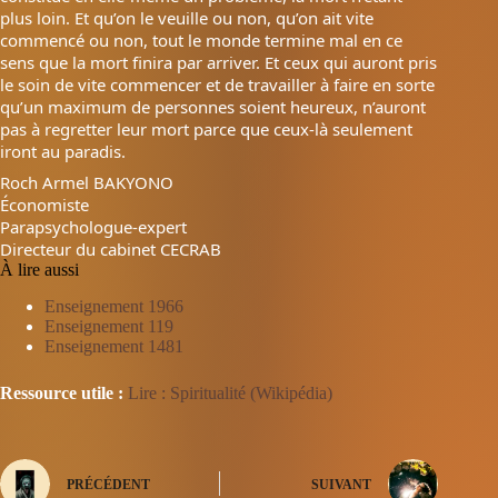
plus loin. Et qu’on le veuille ou non, qu’on ait vite
commencé ou non, tout le monde termine mal en ce
sens que la mort finira par arriver. Et ceux qui auront pris
le soin de vite commencer et de travailler à faire en sorte
qu’un maximum de personnes soient heureux, n’auront
pas à regretter leur mort parce que ceux-là seulement
iront au paradis.
Roch Armel BAKYONO
Économiste
Parapsychologue-expert
Directeur du cabinet CECRAB
À lire aussi
Enseignement 1966
Enseignement 119
Enseignement 1481
Ressource utile :
Lire : Spiritualité (Wikipédia)
PRÉCÉDENT
SUIVANT