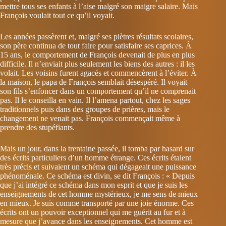
mettre tous ses enfants à l’aise malgré son maigre salaire. Mais
François voulait tout ce qu’il voyait.
Les années passèrent et, malgré ses piètres résultats scolaires,
son père continua de tout faire pour satisfaire ses caprices. À
15 ans, le comportement de François devenait de plus en plus
difficile. Il n’enviait plus seulement les biens des autres : il les
volait. Les voisins furent agacés et commencèrent à l’éviter. À
la maison, le papa de François semblait désespéré. Il voyait
son fils s’enfoncer dans un comportement qu’il ne comprenait
pas. Il le conseilla en vain. Il l’amena partout, chez les sages
traditionnels puis dans des groupes de prières, mais le
changement ne venait pas. François commençait même à
prendre des stupéfiants.
Mais un jour, dans la trentaine passée, il tomba par hasard sur
des écrits particuliers d’un homme étrange. Ces écrits étaient
très précis et suivaient un schéma qui dégageait une puissance
phénoménale. Ce schéma est divin, se dit François : « Depuis
que j’ai intégré ce schéma dans mon esprit et que je suis les
enseignements de cet homme mystérieux, je me sens de mieux
en mieux. Je suis comme transporté par une joie énorme. Ces
écrits ont un pouvoir exceptionnel qui me guérit au fur et à
mesure que j’avance dans les enseignements. Cet homme est