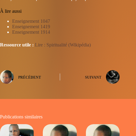
À lire aussi
Enseignement 1047
Enseignement 1419
Enseignement 1914
Ressource utile :
Lire : Spiritualité (Wikipédia)
PRÉCÉDENT
SUIVANT
Publications similaires