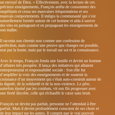
un envoyé de Dieu. » Effectivement, avec la lecture de ces
précieux enseignements, François arrêta de consommer des
stupéfiants et cessa ses mauvaises fréquentations et ses
mauvais comportements. Il intégra la communauté qui s’est
naturellement formée autour de cet homme et aida à sauver
des vies en partageant et en propageant les enseignements de
son maître.
Il raconta son chemin non comme une confession de
perfection, mais comme une preuve que changer est possible,
non par la honte, mais par le travail sur soi et la connaissance.
Avec le temps, François fonda une famille et devint un homme
d’affaires très prospère. Il lança des initiatives qui alliaient
entrepreneuriat et responsabilité sociale : Son rôle fut
d’amplifier la voix des enseignements et de soutenir la
croissance d’un mouvement qui s’était auto-construit autour de
la dignité, de la solidarité et de la non-violence. Le père,
autrefois épuisé par les combats, vit son fils progresser avec
une fierté discrète, celle qui réchauffe le cœur sans bruit.
François ne devint pas parfait, personne ne l’attendait à être
parfait. Mais il devint profondément conscient de ses choix et
de leur impact sur les autres. Il comprit que le vrai pouvoir