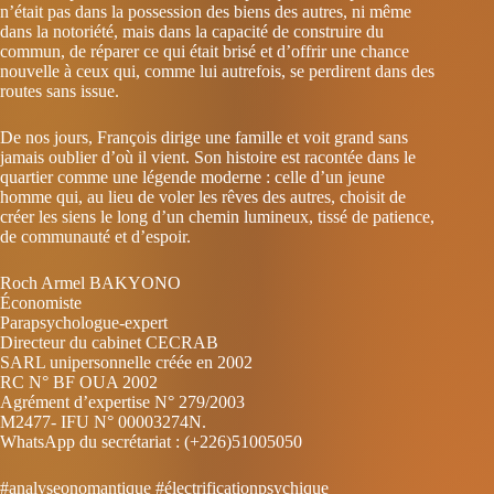
n’était pas dans la possession des biens des autres, ni même
dans la notoriété, mais dans la capacité de construire du
commun, de réparer ce qui était brisé et d’offrir une chance
nouvelle à ceux qui, comme lui autrefois, se perdirent dans des
routes sans issue.
De nos jours, François dirige une famille et voit grand sans
jamais oublier d’où il vient. Son histoire est racontée dans le
quartier comme une légende moderne : celle d’un jeune
homme qui, au lieu de voler les rêves des autres, choisit de
créer les siens le long d’un chemin lumineux, tissé de patience,
de communauté et d’espoir.
Roch Armel BAKYONO
Économiste
Parapsychologue-expert
Directeur du cabinet CECRAB
SARL unipersonnelle créée en 2002
RC N° BF OUA 2002
Agrément d’expertise N° 279/2003
M2477- IFU N° 00003274N.
WhatsApp du secrétariat : (+226)51005050
#analyseonomantique #électrificationpsychique