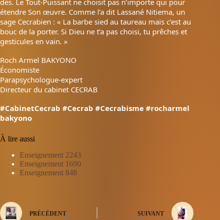
dés. Le Tout-Puissant ne choisit pas n’importe qui pour
étendre Son œuvre. Comme l’a dit Lassané Nitiema, un
sage Cecrabien : « La barbe sied au taureau mais c’est au
bouc de la porter. Si Dieu ne t’a pas choisi, tu prêches et
gesticules en vain. »
Roch Armel BAKYONO
Économiste
Parapsychologue-expert
Directeur du cabinet CECRAB
#CabinetCecrab
#Cecrab
#Cecrabisme
#rocharmel
bakyono
À lire aussi
Enseignement 2243
Enseignement 1690
Enseignement 848
PRÉCÉDENT
SUIVANT