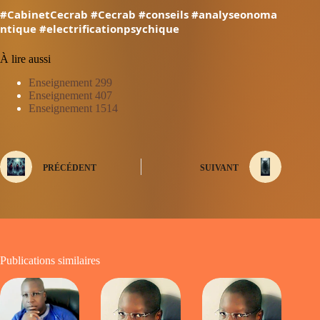
#CabinetCecrab
#Cecrab
#conseils
#analyseonoma
ntique
#electrificationpsychique
À lire aussi
Enseignement 299
Enseignement 407
Enseignement 1514
PRÉCÉDENT
SUIVANT
Publications similaires