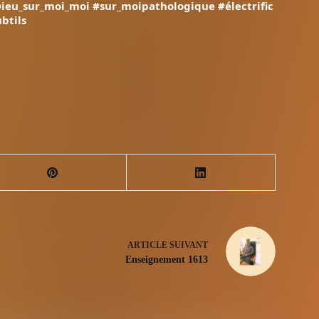
ieu_sur_moi_moi
#sur_moipathologique
#électrific
btils
ARTICLE
SUIVANT
Enseignement 1613