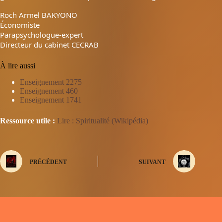
Roch Armel BAKYONO
Économiste
Parapsychologue-expert
Directeur du cabinet CECRAB
À lire aussi
Enseignement 2275
Enseignement 460
Enseignement 1741
Ressource utile :
Lire : Spiritualité (Wikipédia)
PRÉCÉDENT
SUIVANT