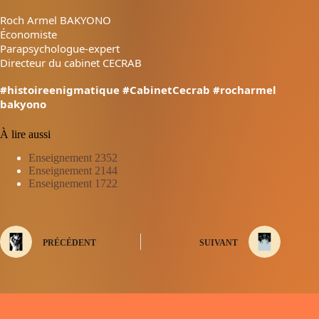
Roch Armel BAKYONO
Économiste
Parapsychologue-expert
Directeur du cabinet CECRAB
#histoireenigmatique
#CabinetCecrab
#rocharmel
bakyono
À lire aussi
Enseignement 2352
Enseignement 2144
Enseignement 1722
PRÉCÉDENT
SUIVANT