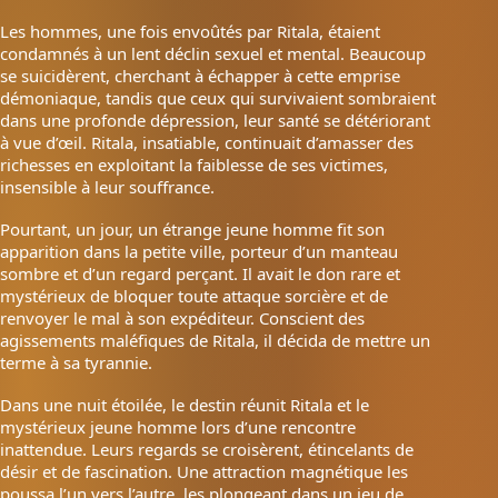
Les hommes, une fois envoûtés par Ritala, étaient
condamnés à un lent déclin sexuel et mental. Beaucoup
se suicidèrent, cherchant à échapper à cette emprise
démoniaque, tandis que ceux qui survivaient sombraient
dans une profonde dépression, leur santé se détériorant
à vue d’œil. Ritala, insatiable, continuait d’amasser des
richesses en exploitant la faiblesse de ses victimes,
insensible à leur souffrance.
Pourtant, un jour, un étrange jeune homme fit son
apparition dans la petite ville, porteur d’un manteau
sombre et d’un regard perçant. Il avait le don rare et
mystérieux de bloquer toute attaque sorcière et de
renvoyer le mal à son expéditeur. Conscient des
agissements maléfiques de Ritala, il décida de mettre un
terme à sa tyrannie.
Dans une nuit étoilée, le destin réunit Ritala et le
mystérieux jeune homme lors d’une rencontre
inattendue. Leurs regards se croisèrent, étincelants de
désir et de fascination. Une attraction magnétique les
poussa l’un vers l’autre, les plongeant dans un jeu de