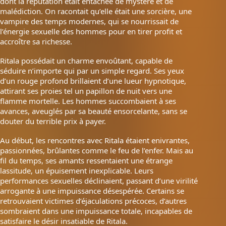
dont la réputation était entachée de mystère et de
malédiction. On racontait qu’elle était une sorcière, une
vampire des temps modernes, qui se nourrissait de
l’énergie sexuelle des hommes pour en tirer profit et
accroître sa richesse.
Ritala possédait un charme envoûtant, capable de
séduire n’importe qui par un simple regard. Ses yeux
d’un rouge profond brillaient d’une lueur hypnotique,
attirant ses proies tel un papillon de nuit vers une
flamme mortelle. Les hommes succombaient à ses
avances, aveuglés par sa beauté ensorcelante, sans se
douter du terrible prix à payer.
Au début, les rencontres avec Ritala étaient enivrantes,
passionnées, brûlantes comme le feu de l’enfer. Mais au
fil du temps, ses amants ressentaient une étrange
lassitude, un épuisement inexplicable. Leurs
performances sexuelles déclinaient, passant d’une virilité
arrogante à une impuissance désespérée. Certains se
retrouvaient victimes d’éjaculations précoces, d’autres
sombraient dans une impuissance totale, incapables de
satisfaire le désir insatiable de Ritala.