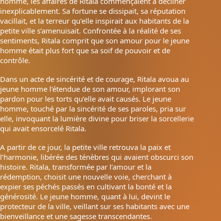
homme, les affaires de Ritala commençaient à décliner
inexplicablement. Sa fortune se dissipait, sa réputation
vacillait, et la terreur qu’elle inspirait aux habitants de la
petite ville s’amenuisait. Confrontée à la réalité de ses
sentiments, Ritala comprit que son amour pour le jeune
homme était plus fort que sa soif de pouvoir et de
contrôle.
Dans un acte de sincérité et de courage, Ritala avoua au
jeune homme l’étendue de son amour, implorant son
pardon pour les torts qu’elle avait causés. Le jeune
homme, touché par la sincérité de ses paroles, pria sur
elle, invoquant la lumière divine pour briser la sorcellerie
qui avait ensorcelé Ritala.
A partir de ce jour, la petite ville retrouva la paix et
l’harmonie, libérée des ténèbres qui avaient obscurci son
histoire. Ritala, transformée par l’amour et la
rédemption, choisit une nouvelle voie, cherchant à
expier ses péchés passés en cultivant la bonté et la
générosité. Le jeune homme, quant à lui, devint le
protecteur de la ville, veillant sur ses habitants avec une
bienveillance et une sagesse transcendantes.