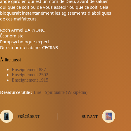
ange gardien qui est un nom de Dieu, avant de saluer
qui que ce soit ou de vous asseoir où que ce soit. Cela
bloquerait instantanément les agissements diaboliques
de ces malfaiteurs.
Roch Armel BAKYONO
Économiste
Parapsychologue-expert
Directeur du cabinet CECRAB
À lire aussi
Enseignement 887
Enseignement 2502
Enseignement 1915
Ressource utile :
Lire : Spiritualité (Wikipédia)
PRÉCÉDENT
SUIVANT