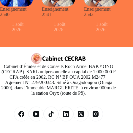
Enseignement
Enseignement
Enseignement
2540
2541
2542
1 août
1 août
1 août
2026
2026
2026
Cabinet d’Études et de Conseils Roch Armel BAKYONO
(CECRAB). SARL unipersonnelle au capital de 1.000.000 F
CFA créée en 2002, RC N° BF OUA 2002 M2477 |
Agrément N° 279/200343. Situé à Ouagadougou (Ouaga
2000), dans l’immeuble MARGUERITE, à environ 900m de
la station Oryx (route de Pô).