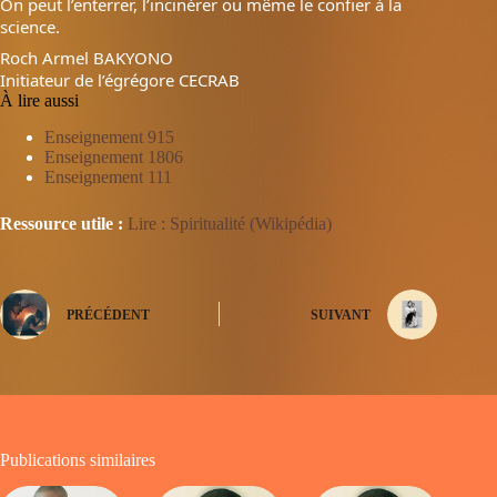
On peut l’enterrer, l’incinérer ou même le confier à la
science.
Roch Armel BAKYONO
Initiateur de l’égrégore CECRAB
À lire aussi
Enseignement 915
Enseignement 1806
Enseignement 111
Ressource utile :
Lire : Spiritualité (Wikipédia)
PRÉCÉDENT
SUIVANT
Publications similaires