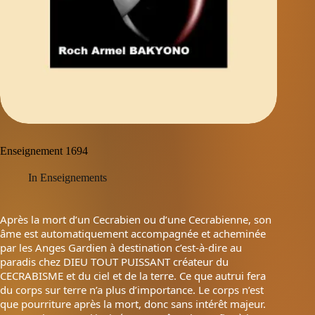
Enseignement 1694
In
Enseignements
Après la mort d’un Cecrabien ou d’une Cecrabienne, son
âme est automatiquement accompagnée et acheminée
par les Anges Gardien à destination c’est-à-dire au
paradis chez DIEU TOUT PUISSANT créateur du
CECRABISME et du ciel et de la terre. Ce que autrui fera
du corps sur terre n’a plus d’importance. Le corps n’est
que pourriture après la mort, donc sans intérêt majeur.