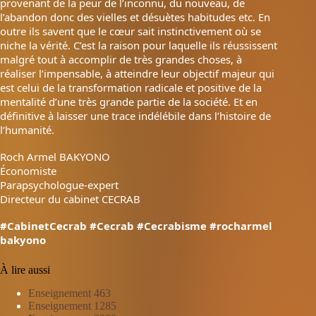
provenant de la peur de l’inconnu, du nouveau, de
l’abandon donc des vielles et désuètes habitudes etc. En
outre ils savent que le cœur sait instinctivement où se
niche la vérité. C’est la raison pour laquelle ils réussissent
malgré tout à accomplir de très grandes choses, à
réaliser l’impensable, à atteindre leur objectif majeur qui
est celui de la transformation radicale et positive de la
mentalité d’une très grande partie de la société. Et en
définitive à laisser une trace indélébile dans l’histoire de
l’humanité.
Roch Armel BAKYONO
Économiste
Parapsychologue-expert
Directeur du cabinet CECRAB
#CabinetCecrab
#Cecrab
#Cecrabisme
#rocharmel
bakyono
À lire aussi
Enseignement 463
Enseignement 1285