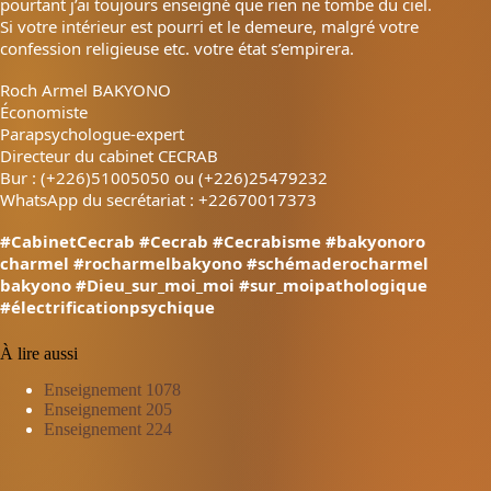
pourtant j’ai toujours enseigné que rien ne tombe du ciel.
Si votre intérieur est pourri et le demeure, malgré votre
confession religieuse etc. votre état s’empirera.
Roch Armel BAKYONO
Économiste
Parapsychologue-expert
Directeur du cabinet CECRAB
Bur : (+226)51005050 ou (+226)25479232
WhatsApp du secrétariat : +22670017373
#CabinetCecrab
#Cecrab
#Cecrabisme
#bakyonoro
charmel
#rocharmelbakyono
#schémaderocharmel
bakyono
#Dieu_sur_moi_moi
#sur_moipathologique
#électrificationpsychique
À lire aussi
Enseignement 1078
Enseignement 205
Enseignement 224