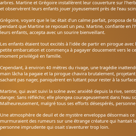
arbres. Martine et Grégoire installèrent leur couverture sur l’her
et observèrent leurs enfants jouer joyeusement près de l’eau scint
Grégoire, voyant que le lac était d’un calme parfait, proposa de fa
pendant que Martine se reposait un peu. Martine, confiante en l’h
leurs enfants, accepta avec un sourire bienveillant.
Les enfants étaient tout excités à l’idée de partir en pirogue avec
petite embarcation et commença à pagayer doucement vers le centre
moment privilégié en famille.
Cependant, à environ 40 mètres du rivage, une tragédie inattendue
main lâcha la pagaie et la pirogue chavira brutalement, projetant 
sachant pas nager, paniquèrent en luttant pour rester à la surface
Martine, qui avait suivi la scène avec anxiété depuis la rive, sent
danger. Sans réfléchir, elle plongea courageusement dans l’eau s
Malheureusement, malgré tous ses efforts désespérés, personne n
Une atmosphère de deuil et de mystère enveloppa désormais ce lac
murmuraient des rumeurs sur une étrange créature qui hantait les
personne imprudente qui osait s’aventurer trop loin.