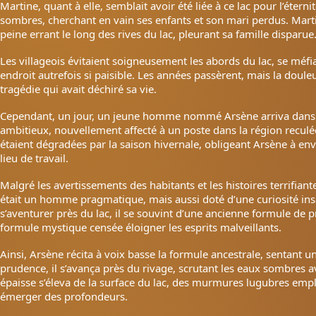
Martine, quant à elle, semblait avoir été liée à ce lac pour l’éter
sombres, cherchant en vain ses enfants et son mari perdus. Mar
peine errant le long des rives du lac, pleurant sa famille disparue
Les villageois évitaient soigneusement les abords du lac, se méf
endroit autrefois si paisible. Les années passèrent, mais la douleu
tragédie qui avait déchiré sa vie.
Cependant, un jour, un jeune homme nommé Arsène arriva dans le
ambitieux, nouvellement affecté à un poste dans la région reculée
étaient dégradées par la saison hivernale, obligeant Arsène à env
lieu de travail.
Malgré les avertissements des habitants et les histoires terrifiante
était un homme pragmatique, mais aussi doté d’une curiosité insa
s’aventurer près du lac, il se souvint d’une ancienne formule de
formule mystique censée éloigner les esprits malveillants.
Ainsi, Arsène récita à voix basse la formule ancestrale, sentant u
prudence, il s’avança près du rivage, scrutant les eaux sombres
épaisse s’éleva de la surface du lac, des murmures lugubres empl
émerger des profondeurs.