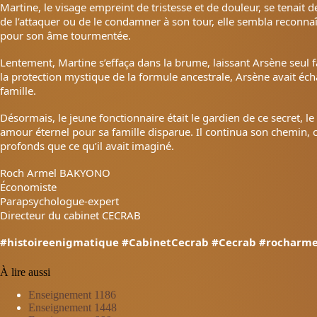
Martine, le visage empreint de tristesse et de douleur, se tenait d
de l’attaquer ou de le condamner à son tour, elle sembla reconna
pour son âme tourmentée.
Lentement, Martine s’effaça dans la brume, laissant Arsène seul fa
la protection mystique de la formule ancestrale, Arsène avait éch
famille.
Désormais, le jeune fonctionnaire était le gardien de ce secret, le
amour éternel pour sa famille disparue. Il continua son chemin, c
profonds que ce qu’il avait imaginé.
Roch Armel BAKYONO
Économiste
Parapsychologue-expert
Directeur du cabinet CECRAB
#histoireenigmatique
#CabinetCecrab
#Cecrab
#rocharme
À lire aussi
Enseignement 1186
Enseignement 1448