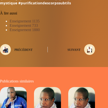
mystique
#purificationdescorpssubtils
À lire aussi
Enseignement 1135
Enseignement 733
Enseignement 1880
PRÉCÉDENT
SUIVANT
Publications similaires