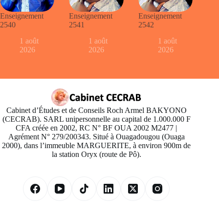
Enseignement
Enseignement
Enseignement
2540
2541
2542
1 août
1 août
1 août
2026
2026
2026
Cabinet d’Études et de Conseils Roch Armel BAKYONO
(CECRAB). SARL unipersonnelle au capital de 1.000.000 F
CFA créée en 2002, RC N° BF OUA 2002 M2477 |
Agrément N° 279/200343. Situé à Ouagadougou (Ouaga
2000), dans l’immeuble MARGUERITE, à environ 900m de
la station Oryx (route de Pô).