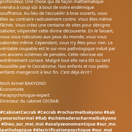
profondeur. Une chose qui de façon mathématique
viendra à coup sûr à bout de votre endémique
souffrance. Au lieu de l’accueillir à bras ouverts, vous
êtes au contraire radicalement contre. Vous êtes même
fâchés. Vous créez une centaine de sites pour dénigrer,
saboter, vilipender cette divine découverte. En le faisant,
vous vous ridiculisez aux yeux du monde, vous vous
sabordez même. Cependant, vous n’y êtes pour rien. Le
véritable coupable est le sur-moi pathologique induit par
ces anciens schèmes de pensées. Cette névrose est
extrêmement coriace. Malgré tout elle sera tôt ou tard
bousillée par le Cecrabisme. Nos enfants et nos petits-
enfants mangeront à leur fin. C’est déjà écrit !
Roch Armel BAKYONO
Économiste
Parapsychologue-expert
Directeur du cabinet CECRAB
#CabinetCecrab
#Cecrab
#rocharmelbakyono
#bak
yonorocharmel
#Rab
#schémaderocharmelbakyono
#Dieu_sur_moi_moi
#analyseonomantique
#sur_mo
ipathologique
#électrificationpsychique
#sur_moi