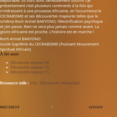
déplorable. Ils vont donc sérieusement souffrir car
présentement c’est plusieurs continents à la fois qui
s’intéressent à une prouesse Africaine, en l’occurrence le
CECRABISME et ses découvertes majeures telles que le
schéma Roch Armel BAKYONO, l’électrification psychique
et j’en passe. Rien ne sera plus jamais comme avant. La
gloire Africaine est proche. L’histoire est en marche !
Roch Armel BAKYONO
Guide Suprême du CECRABISME (Puissant Mouvement
Spirituel Africain)
À lire aussi
Découverte majeure 98
Découverte majeure 74
Découverte majeure 15
Ressource utile :
Lire : Découverte (Wikipédia)
PRÉCÉDENT
SUIVANT