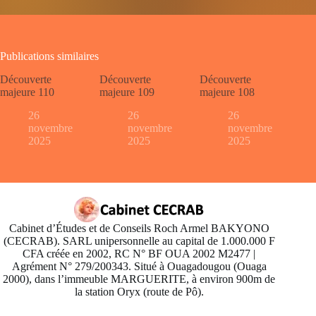
Publications similaires
Découverte
Découverte
Découverte
majeure 110
majeure 109
majeure 108
26
26
26
novembre
novembre
novembre
2025
2025
2025
Cabinet d’Études et de Conseils Roch Armel BAKYONO
(CECRAB). SARL unipersonnelle au capital de 1.000.000 F
CFA créée en 2002, RC N° BF OUA 2002 M2477 |
Agrément N° 279/200343. Situé à Ouagadougou (Ouaga
2000), dans l’immeuble MARGUERITE, à environ 900m de
la station Oryx (route de Pô).