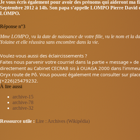
Je vous écris également pour avoir des prénoms qui aideront ma fill
Septembre 2012 à 14h. Son papa s’appelle LOMPO Pierre David et
LOMPO.
Réponse n°3
Mme LOMPO, vu la date de naissance de votre fille, vu le nom et la 
Yolaine et elle réussira sans encombre dans la vie.
Voulez-vous aussi des éclaircissements ?
Faites nous parvenir votre courriel dans la partie « message » 
directement au Cabinet CECRAB sis à OUAGA 2000 dans l’immeub
Oryx route de Pô. Vous pouvez également me consulter sur pla
(+226)25479232.
À lire aussi
archive-15
archive-78
archive-32
Ressource utile :
Lire : Archives (Wikipédia)