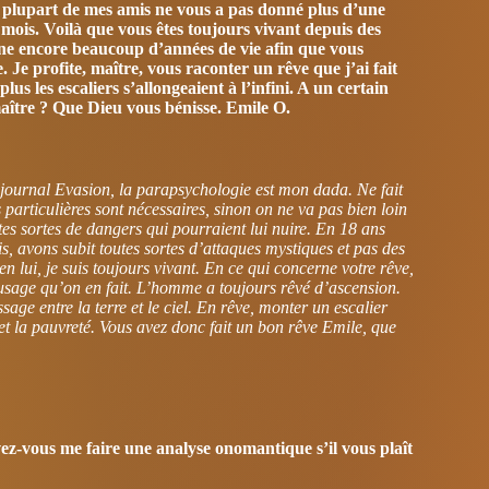
 plupart de mes amis ne vous a pas donné plus d’une
mois. Voilà que vous êtes toujours vivant depuis des
ne encore beaucoup d’années de vie afin que vous
e. Je profite, maître, vous raconter un rêve que j’ai fait
plus les escaliers s’allongeaient à l’infini. A un certain
maître ? Que Dieu vous bénisse. Emile O.
 journal Evasion, la parapsychologie est mon dada. Ne fait
particulières sont nécessaires, sinon on ne va pas bien loin
utes sortes de dangers qui pourraient lui nuire. En 18 ans
, avons subit toutes sortes d’attaques mystiques et pas des
 lui, je suis toujours vivant. En ce qui concerne votre rêve,
’usage qu’on en fait. L’homme a toujours rêvé d’ascension.
age entre la terre et le ciel. En rêve, monter un escalier
 et la pauvreté. Vous avez donc fait un bon rêve Emile, que
-vous me faire une analyse onomantique s’il vous plaît