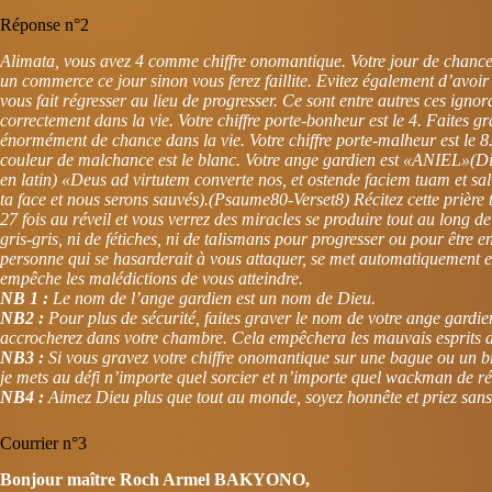
Réponse n°2
Alimata, vous avez 4 comme chiffre onomantique. Votre jour de chance 
un commerce ce jour sinon vous ferez faillite. Evitez également d’avoir 
vous fait régresser au lieu de progresser. Ce sont entre autres ces ign
correctement dans la vie. Votre chiffre porte-bonheur est le 4. Faites g
énormément de chance dans la vie. Votre chiffre porte-malheur est le 8.
couleur de malchance est le blanc. Votre ange gardien est «ANIEL»(Dieu 
en latin) «Deus ad virtutem converte nos, et ostende faciem tuam et sal
ta face et nous serons sauvés).(Psaume80-Verset8) Récitez cette prière
27 fois au réveil et vous verrez des miracles se produire tout au long de
gris-gris, ni de fétiches, ni de talismans pour progresser ou pour être e
personne qui se hasarderait à vous attaquer, se met automatiquement en
empêche les malédictions de vous atteindre.
NB 1 :
Le nom de l’ange gardien est un nom de Dieu.
NB2 :
Pour plus de sécurité, faites graver le nom de votre ange gardien
accrocherez dans votre chambre. Cela empêchera les mauvais esprits d
NB3 :
Si vous gravez votre chiffre onomantique sur une bague ou un brac
je mets au défi n’importe quel sorcier et n’importe quel wackman de ré
NB4 :
Aimez Dieu plus que tout au monde, soyez honnête et priez sans
Courrier n°3
Bonjour maître Roch Armel BAKYONO,