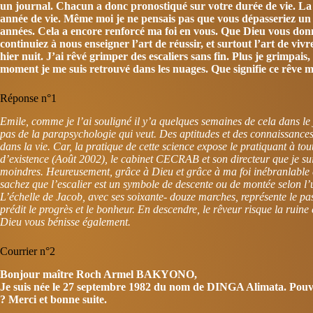
un journal. Chacun a donc pronostiqué sur votre durée de vie. La
année de vie. Même moi je ne pensais pas que vous dépasseriez un 
années. Cela a encore renforcé ma foi en vous. Que Dieu vous don
continuiez à nous enseigner l’art de réussir, et surtout l’art de vivr
hier nuit. J’ai rêvé grimper des escaliers sans fin. Plus je grimpais, 
moment je me suis retrouvé dans les nuages. Que signifie ce rêve 
Réponse n°1
Emile, comme je l’ai souligné il y’a quelques semaines de cela dans le
pas de la parapsychologie qui veut. Des aptitudes et des connaissances 
dans la vie. Car, la pratique de cette science expose le pratiquant à to
d’existence (Août 2002), le cabinet CECRAB et son directeur que je suis
moindres. Heureusement, grâce à Dieu et grâce à ma foi inébranlable en
sachez que l’escalier est un symbole de descente ou de montée selon l
L’échelle de Jacob, avec ses soixante- douze marches, représente le pass
prédit le progrès et le bonheur. En descendre, le rêveur risque la ruine
Dieu vous bénisse également.
Courrier n°2
Bonjour maître Roch Armel BAKYONO,
Je suis née le 27 septembre 1982 du nom de DINGA Alimata. Pouvez
? Merci et bonne suite.