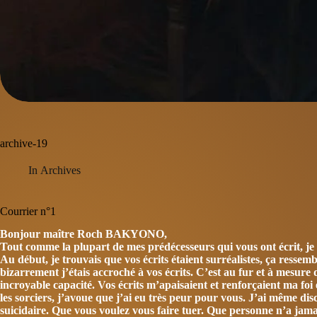
archive-19
In
Archives
Courrier n°1
Bonjour maître Roch BAKYONO,
Tout comme la plupart de mes prédécesseurs qui vous ont écrit, je v
Au début, je trouvais que vos écrits étaient surréalistes, ça ressembl
bizarrement j’étais accroché à vos écrits. C’est au fur et à mesure
incroyable capacité. Vos écrits m’apaisaient et renforçaient ma f
les sorciers, j’avoue que j’ai eu très peur pour vous. J’ai même di
suicidaire. Que vous voulez vous faire tuer. Que personne n’a jamai