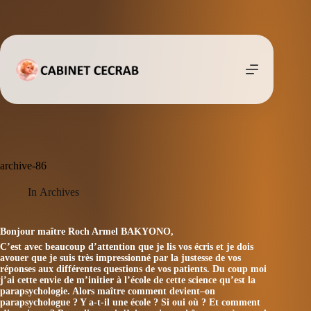
Passer
au
contenu
archive-86
In
Archives
Bonjour maître Roch Armel BAKYONO,
C’est avec beaucoup d’attention que je lis vos écris et je dois
avouer que je suis très impressionné par la justesse de vos
réponses aux différentes questions de vos patients. Du coup moi
j’ai cette envie de m’initier à l’école de cette science qu’est la
parapsychologie. Alors maître comment devient–on
parapsychologue ? Y a-t-il une école ? Si oui où ? Et comment