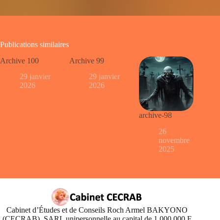
Publications similaires
Archive 100
Archive 99
29 janvier
29 janvier
2026
2026
archive-98
26
novembre
2025
Cabinet d’Études et de Conseils Roch Armel BAKYONO
(CECRAB). SARL unipersonnelle au capital de 1.000.000 F