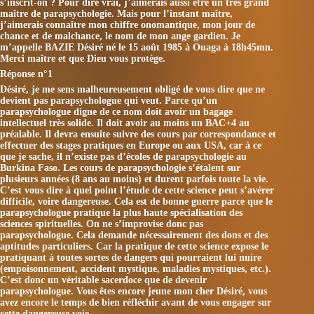
s’inscrit-on ? Pour dire vrai, j’aimerais aussi être un très grand
maître de parapsychologie. Mais pour l’instant maître,
j’aimerais connaître mon chiffre onomantique, mon jour de
chance et de malchance, le nom de mon ange gardien. Je
m’appelle BAZIE Désiré né le 15 août 1985 à Ouaga à 18h45mn.
Merci maître et que Dieu vous protège.
Réponse n°1
Désiré, je me sens malheureusement obligé de vous dire que ne
devient pas parapsychologue qui veut. Parce qu’un
parapsychologue digne de ce nom doit avoir un bagage
intellectuel très solide. Il doit avoir au moins un BAC+4 au
préalable. Il devra ensuite suivre des cours par correspondance et
effectuer des stages pratiques en Europe ou aux USA, car à ce
que je sache, il n’existe pas d’écoles de parapsychologie au
Burkina Faso. Les cours de parapsychologie s’étalent sur
plusieurs années (8 ans au moins) et durent parfois toute la vie.
C’est vous dire à quel point l’étude de cette science peut s’avérer
difficile, voire dangereuse. Cela est de bonne guerre parce que le
parapsychologue pratique la plus haute spécialisation des
sciences spirituelles. On ne s’improvise donc pas
parapsychologue. Cela demande nécessairement des dons et des
aptitudes particuliers. Car la pratique de cette science expose le
pratiquant à toutes sortes de dangers qui pourraient lui nuire
(empoisonnement, accident mystique, maladies mystiques, etc.).
C’est donc un véritable sacerdoce que de devenir
parapsychologue. Vous êtes encore jeune mon cher Désiré, vous
avez encore le temps de bien réfléchir avant de vous engager sur
cette dangereuse voie.