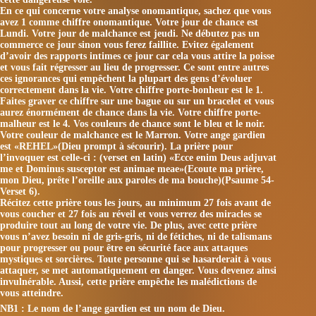
En ce qui concerne votre analyse onomantique, sachez que vous
avez 1 comme chiffre onomantique. Votre jour de chance est
Lundi. Votre jour de malchance est jeudi. Ne débutez pas un
commerce ce jour sinon vous ferez faillite. Evitez également
d’avoir des rapports intimes ce jour car cela vous attire la poisse
et vous fait régresser au lieu de progresser. Ce sont entre autres
ces ignorances qui empêchent la plupart des gens d’évoluer
correctement dans la vie. Votre chiffre porte-bonheur est le 1.
Faites graver ce chiffre sur une bague ou sur un bracelet et vous
aurez énormément de chance dans la vie. Votre chiffre porte-
malheur est le 4. Vos couleurs de chance sont le bleu et le noir.
Votre couleur de malchance est le Marron. Votre ange gardien
est «REHEL»(Dieu prompt à sécourir). La prière pour
l’invoquer est celle-ci : (verset en latin) «Ecce enim Deus adjuvat
me et Dominus susceptor est animae meae»(Ecoute ma prière,
mon Dieu, prête l’oreille aux paroles de ma bouche)(Psaume 54-
Verset 6).
Récitez cette prière tous les jours, au minimum 27 fois avant de
vous coucher et 27 fois au réveil et vous verrez des miracles se
produire tout au long de votre vie. De plus, avec cette prière
vous n’avez besoin ni de gris-gris, ni de fétiches, ni de talismans
pour progresser ou pour être en sécurité face aux attaques
mystiques et sorcières. Toute personne qui se hasarderait à vous
attaquer, se met automatiquement en danger. Vous devenez ainsi
invulnérable. Aussi, cette prière empêche les malédictions de
vous atteindre.
NB1 : Le nom de l’ange gardien est un nom de Dieu.