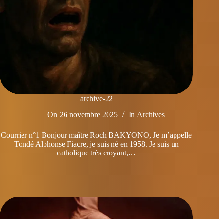
archive-22
On
26 novembre 2025
In
Archives
Courrier n°1 Bonjour maître Roch BAKYONO, Je m’appelle
Tondé Alphonse Fiacre, je suis né en 1958. Je suis un
catholique très croyant,…