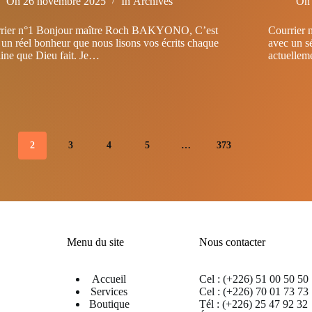
On
26 novembre 2025
In
Archives
On
rier n°1 Bonjour maître Roch BAKYONO, C’est
Courrier
 un réel bonheur que nous lisons vos écrits chaque
avec un s
ine que Dieu fait. Je…
actuellem
2
3
4
5
…
373
Menu du site
Nous contacter
Accueil
Cel : (+226) 51 00 50 50
Services
Cel : (+226) 70 01 73 73
Boutique
Tél : (+226) 25 47 92 32