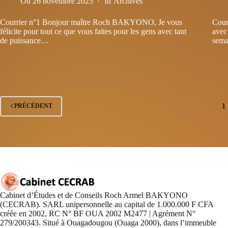
On
26 novembre 2025
In
Archives
Courrier n°1 Bonjour maître Roch BAKYONO, Je vous
Cour
félicite pour tout ce que vous faites pour les gens avec tant
avec
de puissance…
sema
1
PRÉCÉDENT
Cabinet d’Études et de Conseils Roch Armel BAKYONO
(CECRAB). SARL unipersonnelle au capital de 1.000.000 F CFA
créée en 2002, RC N° BF OUA 2002 M2477 | Agrément N°
279/200343. Situé à Ouagadougou (Ouaga 2000), dans l’immeuble