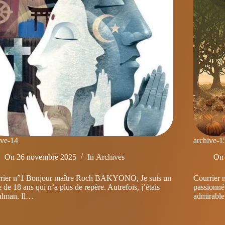
ive-14
archive-1
On
26 novembre 2025
In
Archives
On
rier n°1 Bonjour maître Roch BAKYONO, Je suis un
Courrier
 de 18 ans qui n’a plus de repère. Autrefois, j’étais
passionné
lman. Il…
admirabl