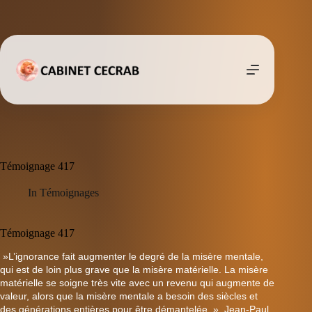
Passer
au
contenu
Témoignage 417
In
Témoignages
Témoignage 417
»L’ignorance fait augmenter le degré de la misère mentale,
qui est de loin plus grave que la misère matérielle. La misère
matérielle se soigne très vite avec un revenu qui augmente de
valeur, alors que la misère mentale a besoin des siècles et
des générations entières pour être démantelée. », Jean-Paul