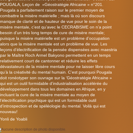
POUGALA, Leçon de »Géostratégie Africaine » n°201.
Pougala a parfaitement raison sur le premier moyen de
combattre la misère matérielle ; mais là où son discours
manque de cl
arté et de hauteur de vue pour le soin de la
misère mentale, c’est qu’avec le CECRABISME on n’a point
besoin d’un très long temps de cure de misère mentale;
puisque la misère matérielle est un problème d’occupation
alors que la misère mentale est un problème de vue. Les
leçons d’électrification de la pensée dispensées avec maestria
par le Maître Roch Armel Bakyono permettent en un temps
relativement court de cantonner et réduire les effets
dévastateurs de la misère mentale pour ne laisser libre cours
qu’à la créativité du mental humain. C’est pourquoi Pougala
doit ronéotyper son ouvrage sur la ‘Géostratégie Africaine »
qui est un outil formidable d’industrialisation accélérée du
développement dans tous les domaines en Afrique, en y
incluant la cure de la misère mentale au moyen de
l’électrification psychique qui est un formidable outil
d’introspection et de spéléologie du mental. Voilà qui est
nouveau!
Yonli de Yoabli