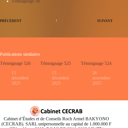
Témoignage 39
PRÉCÉDENT
SUIVANT
Publications similaires
Témoignage 526
Témoignage 525
Témoignage 524
15
15
26
décembre
décembre
novembre
2025
2025
2025
Cabinet d’Études et de Conseils Roch Armel BAKYONO
(CECRAB). SARL unipersonnelle au capital de 1.000.000 F