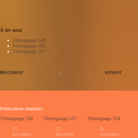
À lire aussi
Témoignage 148
Témoignage 383
Témoignage 507
PRÉCÉDENT
SUIVANT
Publications similaires
Témoignage 526
Témoignage 525
Témoignage 524
15
15
26
décembre
décembre
novembre