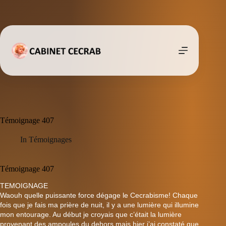
Passer
au
contenu
Témoignage 407
In
Témoignages
Témoignage 407
TEMOIGNAGE
Waouh quelle puissante force dégage le Cecrabisme! Chaque
fois que je fais ma prière de nuit, il y a une lumière qui illumine
mon entourage. Au début je croyais que c’était la lumière
provenant des ampoules du dehors mais hier j’ai constaté que