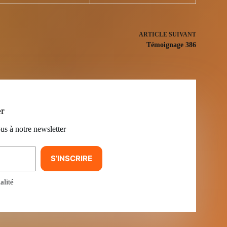
ARTICLE
SUIVANT
Témoignage 386
er
us à notre newsletter
S’INSCRIRE
alité