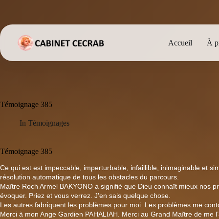
Passer
au
contenu
Accueil
À p
Témoignage 385
In
Témoignages
Témoignage 385
Ce qui est est impeccable, imperturbable, infaillible, inimaginable et si
résolution automatique de tous les obstacles du parcours.
Maître Roch Armel BAKYONO a signifié que Dieu connaît mieux nos pro
évoquer. Priez et vous verrez. J’en sais quelque chose.
Les autres fabriquent les problèmes pour moi. Les problèmes me conto
Merci à mon Ange Gardien PAHALIAH. Merci au Grand Maître de me l’a