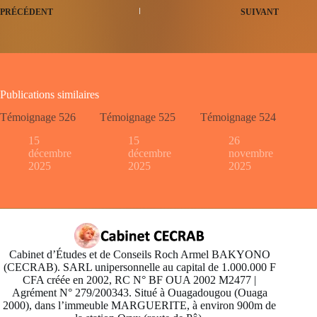
PRÉCÉDENT
SUIVANT
Publications similaires
Témoignage 526
Témoignage 525
Témoignage 524
15
15
26
décembre
décembre
novembre
2025
2025
2025
Cabinet d’Études et de Conseils Roch Armel BAKYONO
(CECRAB). SARL unipersonnelle au capital de 1.000.000 F
CFA créée en 2002, RC N° BF OUA 2002 M2477 |
Agrément N° 279/200343. Situé à Ouagadougou (Ouaga
2000), dans l’immeuble MARGUERITE, à environ 900m de