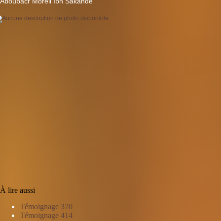
Aboubacr Morell Ibn Sakande
À lire aussi
Témoignage 370
Témoignage 414