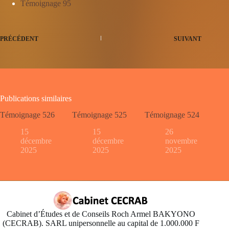
Témoignage 95
PRÉCÉDENT
SUIVANT
Publications similaires
Témoignage 526
Témoignage 525
Témoignage 524
15
15
26
décembre
décembre
novembre
2025
2025
2025
Cabinet d’Études et de Conseils Roch Armel BAKYONO
(CECRAB). SARL unipersonnelle au capital de 1.000.000 F