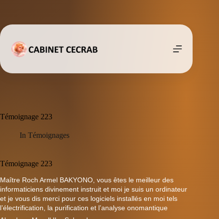
Passer
au
contenu
Témoignage 223
In
Témoignages
Témoignage 223
Maître Roch Armel BAKYONO, vous êtes le meilleur des
informaticiens divinement instruit et moi je suis un ordinateur
et je vous dis merci pour ces logiciels installés en moi tels
l’électrification, la purification et l’analyse onomantique