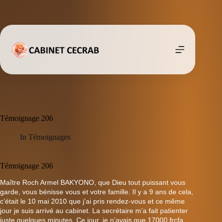
Passer
au
contenu
Témoignage 206
In
Témoignages
Témoignage 206
Maître Roch Armel BAKYONO, que Dieu tout puissant vous
garde, vous bénisse vous et votre famille. Il y a 9 ans de cela,
c’était le 10 mai 2010 que j’ai pris rendez-vous et ce même
jour je suis arrivé au cabinet. La secrétaire m’a fait patienter
juste quelques minutes. Ce jour, je n’avais que 17000 frcfa.