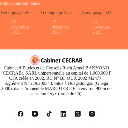
Publications similaires
Témoignage 526
Témoignage 525
Témoignage 524
15
15
26
décembre
décembre
novembre
2025
2025
2025
Cabinet d’Études et de Conseils Roch Armel BAKYONO
(CECRAB). SARL unipersonnelle au capital de 1.000.000 F
CFA créée en 2002, RC N° BF OUA 2002 M2477 |
Agrément N° 279/200343. Situé à Ouagadougou (Ouaga
2000), dans l’immeuble MARGUERITE, à environ 900m de
la station Oryx (route de Pô).