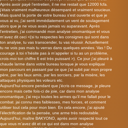
Après avoir payé l’entretien, il ne me restait que 12000 fcfa.
j’étais vraiment malheureux désemparé et vraiment soucieux.
Mais quand la porte de votre bureau s’est ouverte et que je
vous ai vu, j’ai senti immédiatement un vent de soulagement
alors que je ne vous avais jamais vu auparavant. Après
l’entretien, j’ai commandé mon analyse onomantique et vous
m’avez dit ceci <(si tu respectes les consignes qui sont dans
ton analyse, tu vas transcender, tu vas réussir. Actuellement
tu ne vois pas mais tu verras dans quelques années. Vas ! Du
courage à toi n’hésite pas à m’appeler si tu as un problème,
crois-moi ton chiffre 6 est très puissant >). Ce jour j’ai pleuré à
chaude larme dans votre bureau lorsque je vous expliquai
mon parcours en passant par ce que j’ai subit par mon propre
père, par les faux amis, par les sorciers, par la misère, les
attaques physiques les voleurs etc.
Aujourd’hui encore pendant que j’écris ce message, je pleure
encore mais cette fois-ci de joie, car dans mon analyse
onomantique, j’ai reçu toutes les armes qu’il me fallait pour le
combat. jai connu mes faiblesses, mes forces, et comment
utiliser tout cela pour mon bien. En cela encore, j’ai ajouté
l’électrification de la pensée, une arme très redoutable.
Aujourd’hui, maître BAKYONO, après avoir respecté tout ce
que vous m’avez dit et ce qui est dans mon analyse