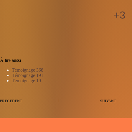
+3
À lire aussi
Témoignage 368
Témoignage 191
Témoignage 19
PRÉCÉDENT
SUIVANT