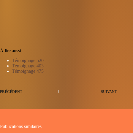
À lire aussi
Témoignage 520
Témoignage 403
Témoignage 475
PRÉCÉDENT
SUIVANT
Publications similaires