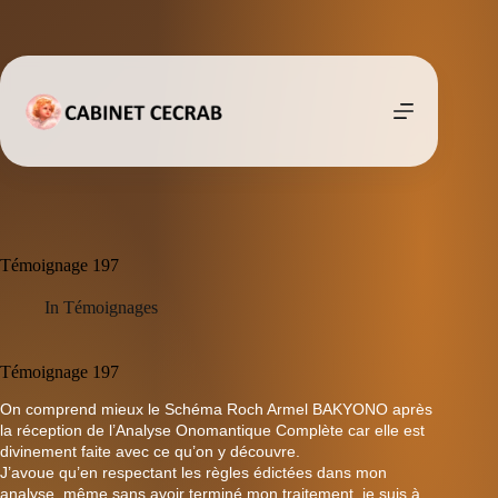
Passer
au
contenu
Témoignage 197
In
Témoignages
Témoignage 197
On comprend mieux le Schéma Roch Armel BAKYONO après
la réception de l’Analyse Onomantique Complète car elle est
divinement faite avec ce qu’on y découvre.
J’avoue qu’en respectant les règles édictées dans mon
analyse, même sans avoir terminé mon traitement, je suis à