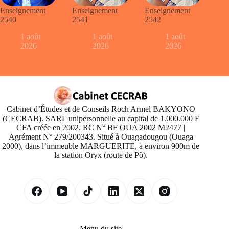
Enseignement
Enseignement
Enseignement
2540
2541
2542
1 août
1 août
1 août
2026
2026
2026
Cabinet d’Études et de Conseils Roch Armel BAKYONO
(CECRAB). SARL unipersonnelle au capital de 1.000.000 F
CFA créée en 2002, RC N° BF OUA 2002 M2477 |
Agrément N° 279/200343. Situé à Ouagadougou (Ouaga
2000), dans l’immeuble MARGUERITE, à environ 900m de
la station Oryx (route de Pô).
Menu du site