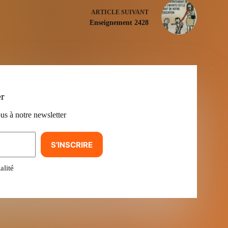
ARTICLE
SUIVANT
Enseignement 2428
er
us à notre newsletter
S’INSCRIRE
alité