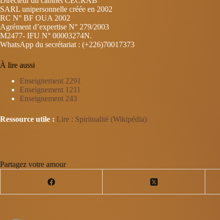
Directeur du cabinet CECRAB
SARL unipersonnelle créée en 2002
RC N° BF OUA 2002
Agrément d’expertise N° 279/2003
M2477- IFU N° 00003274N.
WhatsApp du secrétariat : (+226)70017373
À lire aussi
Enseignement 2291
Enseignement 1211
Enseignement 243
Ressource utile :
Lire : Spiritualité (Wikipédia)
Partagez votre amour