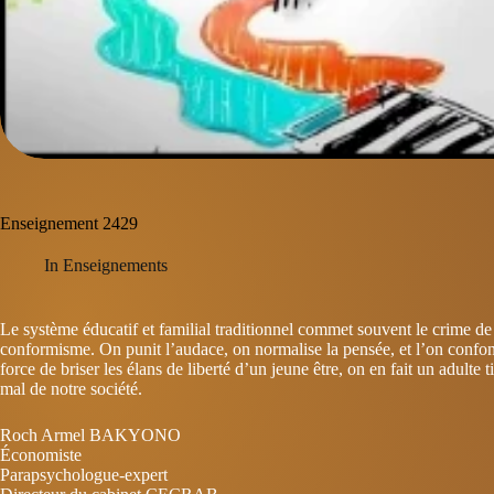
Enseignement 2429
In
Enseignements
Le système éducatif et familial traditionnel commet souvent le crime de t
conformisme. On punit l’audace, on normalise la pensée, et l’on confond
force de briser les élans de liberté d’un jeune être, on en fait un adulte t
mal de notre société.
Roch Armel BAKYONO
Économiste
Parapsychologue-expert