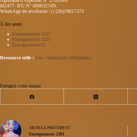
Agrément d’expertise N° 279/2003
M2477- IFU N° 00003274N.
WhatsApp du secrétariat : (+226)70017373
À lire aussi
Enseignement 1187
Enseignement 2223
Enseignement 62
Ressource utile :
Lire : Spiritualité (Wikipédia)
Partagez votre amour
ARTICLE
PRÉCÉDENT
Enseignement 2381